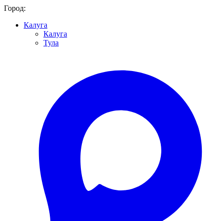
Город:
Калуга
Калуга
Тула