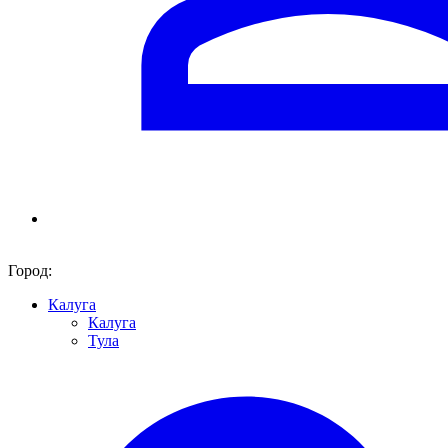
Город:
Калуга
Калуга
Тула