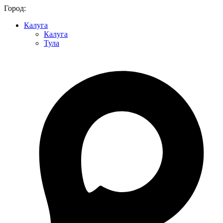
Город:
Калуга
Калуга
Тула