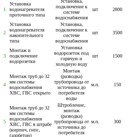
Установка,
Установка
подключение к
1
водонагревателя
шт
2800
системе
проточного типа
водоснабжения
Установка
Установка,
водонагревателя
подключение к
2
шт
3500
накопительного
системе
типа
водоснабжения
Установка
Монтаж и
водорозеток под
3
подключение
шт
1500
горячую и
водорозетки
холодную воду
Монтаж
Монтаж труб до 32
(разводка)
мм системы
трубопровода от
4
м.п.
150
водоснабжения
источника до
ХВС, ГВС открыто
потребителя
воды
Штробление,
Монтаж труб до 32
монтаж
мм системы
(разводка)
водоснабжения
5
трубопровода от
м.п.
300
ХВС, ГВС в штрабе
источника до
(кирпич, гипс,
потребителя
газобетон)