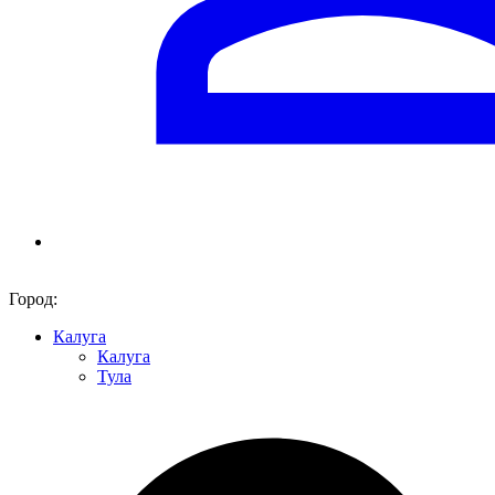
Город:
Калуга
Калуга
Тула