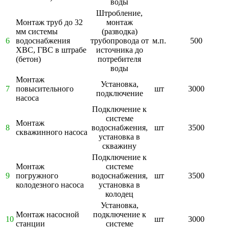
воды
Штробление,
Монтаж труб до 32
монтаж
мм системы
(разводка)
6
водоснабжения
трубопровода от
м.п.
500
ХВС, ГВС в штрабе
источника до
(бетон)
потребителя
воды
Монтаж
Установка,
7
повысительного
шт
3000
подключение
насоса
Подключение к
системе
Монтаж
8
водоснабжения,
шт
3500
скважинного насоса
установка в
скважину
Подключение к
Монтаж
системе
9
погружного
водоснабжения,
шт
3500
колодезного насоса
установка в
колодец
Установка,
Монтаж насосной
подключение к
10
шт
3000
станции
системе