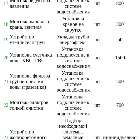
Монтаж редуктора
подключение к
17
шт
800
давления
системе
водоснабжения
Установка
Монтаж шарового
18
кранов на
шт
300
крана, вентиля
скрутке
Устройство
Укладка труб в
19
шт
50
утеплителя труб
энергофлекс
Установка,
Установка счетчика
подключение к
20
шт
1500
воды ХВС, ГВС
системе
водоснабжения
Установка,
Установка фильтра
подключение к
21
грубой очистки
шт
500
системе
воды (грязевика)
водоснабжения
Установка,
Монтаж фильтров
подключение к
22
шт
700
тонкой очистки
системе
водоснабжения
Подбор
необходимой
Устройство
системы,
23
железобетонного
земляные
шт
индивидуально