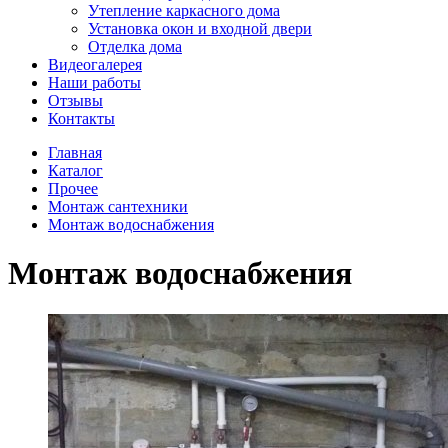
Утепление каркасного дома
Установка окон и входной двери
Отделка дома
Видеогалерея
Наши работы
Отзывы
Контакты
Главная
Каталог
Прочее
Монтаж сантехники
Монтаж водоснабжения
Монтаж водоснабжения