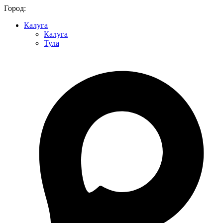
Город:
Калуга
Калуга
Тула