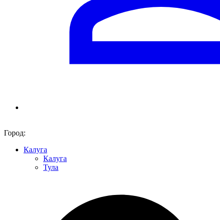
Город:
Калуга
Калуга
Тула