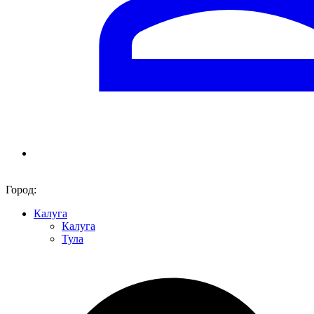
Город:
Калуга
Калуга
Тула