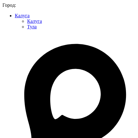
Город:
Калуга
Калуга
Тула