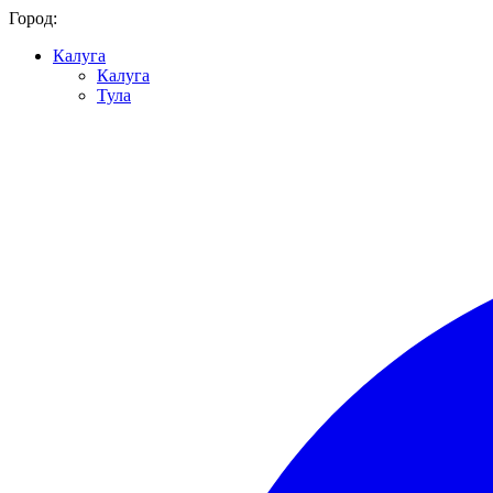
Город:
Калуга
Калуга
Тула