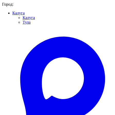
Город:
Калуга
Калуга
Тула