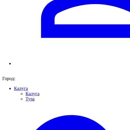
Город:
Калуга
Калуга
Тула