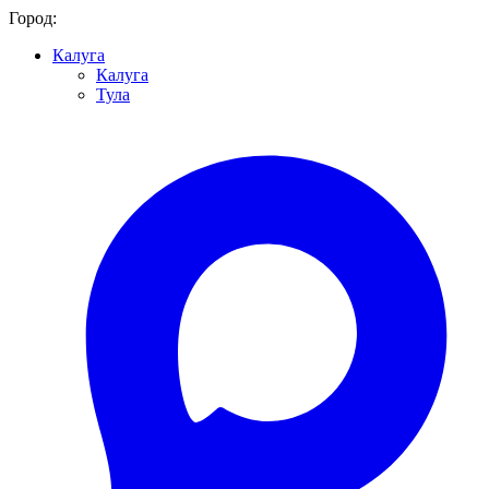
Город:
Калуга
Калуга
Тула