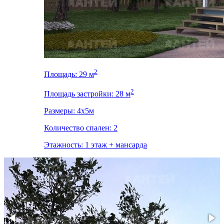
2
Площадь: 29 м
2
Площадь застройки: 28 м
Размеры: 4x5м
Количество спален: 2
Этажность: 1 этаж + мансарда