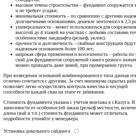
высокие темпы строительства – фундамент сооружается з
и не требует усадки;
минимальная стоимость – по сравнению с другими наде
долговечными основаниями, дешевле ленточного в 2,5 ра
универсальность – может использоваться для сооружения
высотой до 4 этажей на участках с любыми составами по
особенностями ландшафта (рельеф, уклон);
прочность и долговечность – свайные конструкции буду
надежным основанием более 100 лет;
широкая сфера применения и всесезонность – работы по 
свай для фундаментов сооружений самого разного назна
можно проводить даже зимой, при промерзании грунта.
При возведении оснований комбинированного типа данная те
отлично сочетается с другими. За счет минимума скрытых рабо
позволяет легко осуществлять контроль качества и несущей
способности каждой сваи на этапе ее забивания.
Стоимость фундамента указана с учетом монтажа в г.Калуга. В
зависимости от особенностей заказа (рельеф местности, количе
длина свай и т.п.) стоимость фундамента может отличаться,
подробности утоняйте у менеджера.
Установка цокольного сайдинга