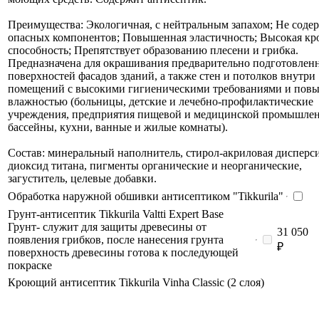
Преимущества: Экологичная, с нейтральным запахом; Не соде
опасных компонентов; Повышенная эластичность; Высокая к
способность; Препятствует образованию плесени и грибка.
Предназначена для окрашивания предварительно подготовлен
поверхностей фасадов зданий, а также стен и потолков внутри
помещений c высокими гигиеническими требованиями и пов
влажностью (больницы, детские и лечебно-профилактические
учреждения, предприятия пищевой и медицинской промышлен
бассейны, кухни, ванные и жилые комнаты).
Состав: минеральный наполнитель, стирол-акриловая дисперси
диоксид титана, пигменты органические и неорганические,
загуститель, целевые добавки.
Обработка наружной обшивки антисептиком "Tikkurila"
Грунт-антисептик Tikkurila Valtti Expert Base
Грунт- служит для защиты древесины от
31 050
появления грибков, после нанесения грунта
₽
поверхность древесины готова к последующей
покраске
Кроющий антисептик Tikkurila Vinha Classic (2 слоя)