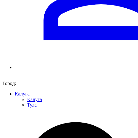
Город:
Калуга
Калуга
Тула