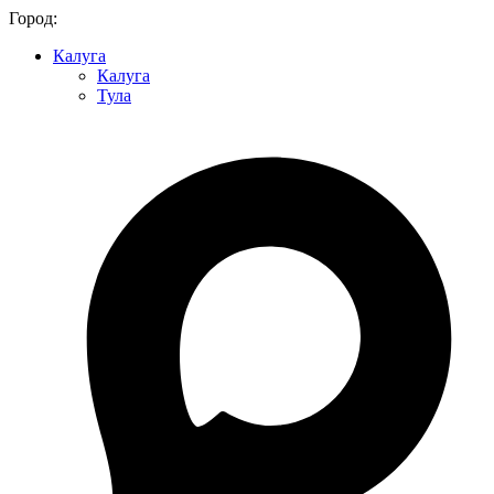
Город:
Калуга
Калуга
Тула