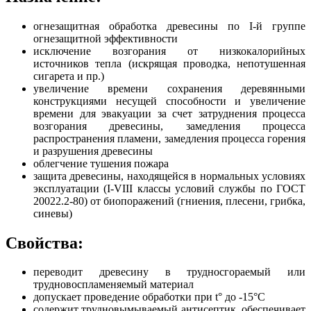
огнезащитная обработка древесины по I-й группе
огнезащитной эффективности
исключение возгорания от низкокалорийных
источников тепла (искрящая проводка, непотушенная
сигарета и пр.)
увеличение времени сохранения деревянными
конструкциями несущей способности и увеличение
времени для эвакуации за счет затруднения процесса
возгорания древесины, замедления процесса
распространения пламени, замедления процесса горения
и разрушения древесины
облегчение тушения пожара
защита древесины, находящейся в нормальных условиях
эксплуатации (I-VIII классы условий службы по ГОСТ
20022.2-80) от биопоражений (гниения, плесени, грибка,
синевы)
Свойства:
переводит древесину в трудносгораемый или
трудновоспламеняемый материал
допускает проведение обработки при t° до -15°С
содержит трудновымываемый антисептик, обеспечивает